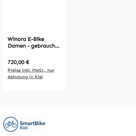
Winora E-Bike
Damen - gebraucht
- Größe M (20-102)
Regulärer Preis:
720,00 €
Preise inkl. MwSt., nur
Abholung in Kiel