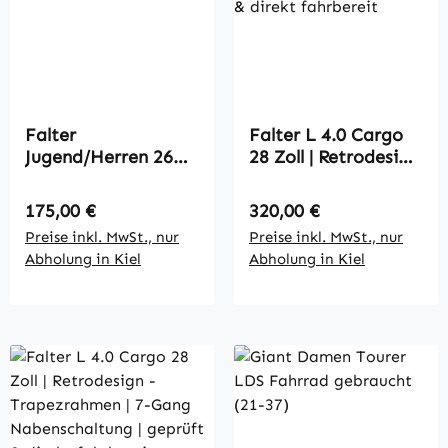
Falter
Falter L 4.0 Cargo
Jugend/Herren 26
28 Zoll | Retrodesign
Zoll Fahrrad
- Trapezrahmen | 7-
gebraucht (17-28)
Gang
Regulärer Preis:
Regulärer Preis:
175,00 €
320,00 €
Nabenschaltung |
Preise inkl. MwSt., nur
Preise inkl. MwSt., nur
geprüft & direkt
Abholung in Kiel
Abholung in Kiel
fahrbereit