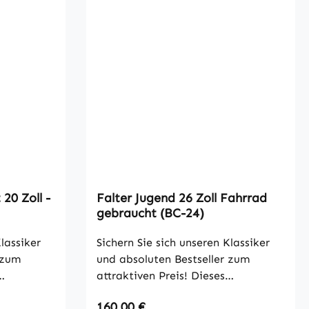
20 Zoll -
Falter Jugend 26 Zoll Fahrrad
gebraucht (BC-24)
lassiker
Sichern Sie sich unseren Klassiker
 zum
und absoluten Bestseller zum
attraktiven Preis! Dieses
ke stammt
hochwertige Falter Cityrad stammt
Regulärer Preis:
160,00 €
sionell
direkt aus unserem professionell