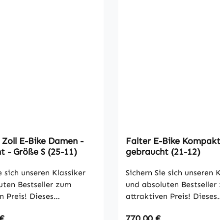
 Zoll E-Bike Damen -
Falter E-Bike Kompakt 
t - Größe S (25-11)
gebraucht (21-12)
e sich unseren Klassiker
Sichern Sie sich unseren K
uten Bestseller zum
und absoluten Bestseller
n Preis! Dieses
attraktiven Preis! Dieses
ige Falter E-
hochwertige Falter E-Bi
 Preis:
Regulärer Preis:
 €
770,00 €
mt direkt aus unserem
direkt aus unserem profes