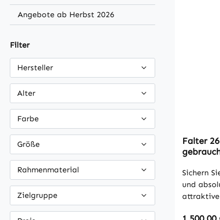
Angebote ab Herbst 2026
Filter
Hersteller
Alter
Farbe
Falter 26
Größe
gebrauch
Rahmenmaterial
Sichern Si
und absol
Zielgruppe
attraktive
hochwert
Regulärer
1.500,00
Bike stam