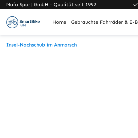
Mafa Sport GmbH - Qualität seit 1992
m Hauptinhalt springen
Zur Suche springen
Zur Hauptnavigation springen
Home
Gebrauchte Fahrräder & E-B
Insel-Nachschub im Anmarsch